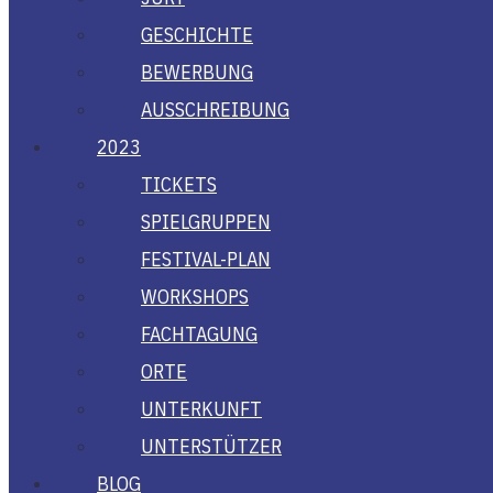
GESCHICH­TE
BEWER­BUNG
AUS­SCHREI­BUNG
2023
TICKETS
SPIEL­GRUP­PEN
FES­­TI­­VAL-PLAN
WORK­SHOPS
FACH­TA­GUNG
ORTE
UNTER­KUNFT
UNTER­STÜT­ZER
BLOG