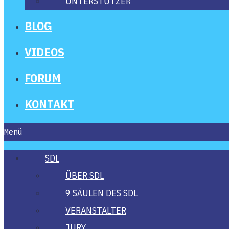
UNTER­STÜT­ZER
BLOG
VIDE­OS
FORUM
KON­TAKT
Menü
SDL
ÜBER SDL
9 SÄU­LEN DES SDL
VER­AN­STAL­TER
JURY