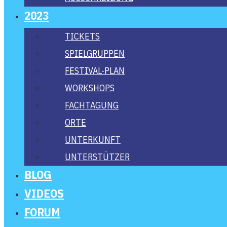
2023
TICKETS
SPIEL­GRUP­PEN
FES­­TI­­VAL-PLAN
WORK­SHOPS
FACH­TA­GUNG
ORTE
UNTER­KUNFT
UNTER­STÜT­ZER
BLOG
VIDE­OS
FORUM