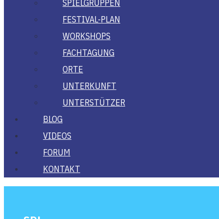
SPIEL­GRUP­PEN
FES­­TI­­VAL-PLAN
WORK­SHOPS
FACH­TA­GUNG
ORTE
UNTER­KUNFT
UNTER­STÜT­ZER
BLOG
VIDE­OS
FORUM
KON­TAKT