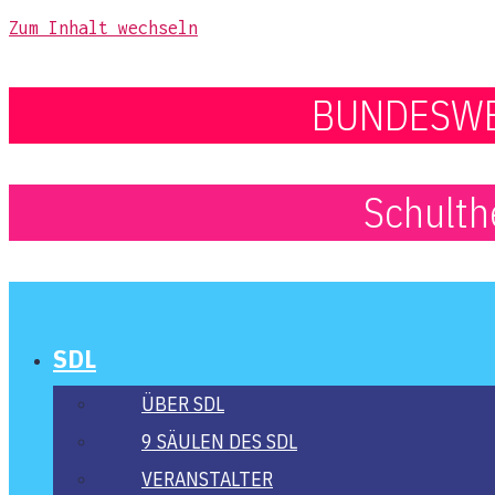
Zum Inhalt wechseln
BUNDESWE
Schulthe
SDL
ÜBER SDL
9 SÄU­LEN DES SDL
VER­AN­STAL­TER