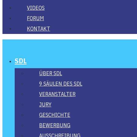
VIDE­OS
FORUM
KON­TAKT
SDL
ÜBER SDL
9 SÄU­LEN DES SDL
VER­AN­STAL­TER
JURY
GESCHICH­TE
BEWER­BUNG
AUS­SCHREI­BUNG