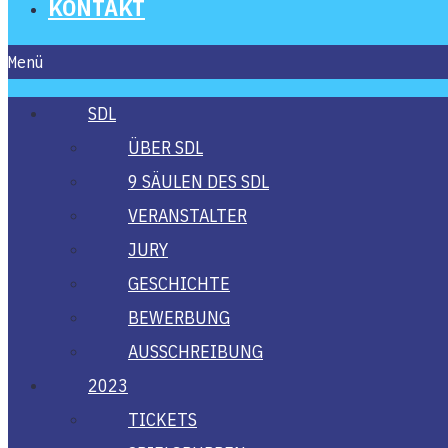
KON­TAKT
Menü
SDL
ÜBER SDL
9 SÄU­LEN DES SDL
VER­AN­STAL­TER
JURY
GESCHICH­TE
BEWER­BUNG
AUS­SCHREI­BUNG
2023
TICKETS