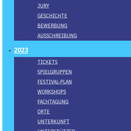
JURY
GESCHICH­TE
BEWER­BUNG
AUS­SCHREI­BUNG
2023
TICKETS
SPIEL­GRUP­PEN
FES­­TI­­VAL-PLAN
WORK­SHOPS
FACH­TA­GUNG
ORTE
UNTER­KUNFT