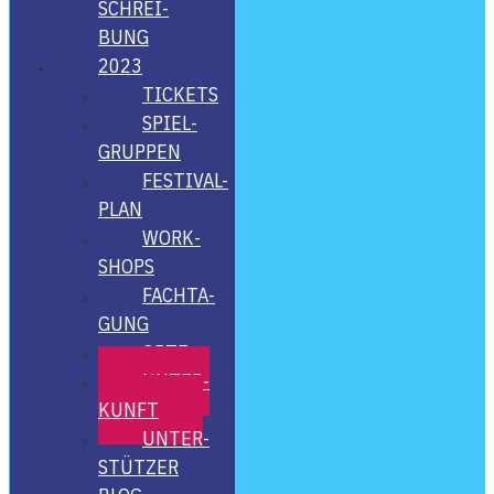
SCHREI­
BUNG
2023
TICKETS
SPIEL­
GRUP­PEN
FES­­TI­­VAL-
PLAN
WORK­
SHOPS
FACH­TA­
GUNG
ORTE
UNTER­
KUNFT
UNTER­
STÜT­ZER