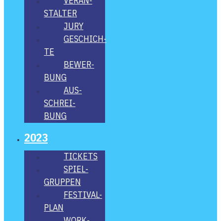
VER­AN­
STAL­TER
JURY
GESCHICH­
TE
BEWER­
BUNG
AUS­
SCHREI­
BUNG
2023
TICKETS
SPIEL­
GRUP­PEN
FES­­TI­­VAL-
PLAN
WORK­