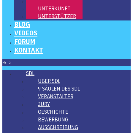
ORTE
UNTER­KUNFT
UNTER­STÜT­ZER
BLOG
VIDE­OS
FORUM
KON­TAKT
Menü
SDL
ÜBER SDL
9 SÄU­LEN DES SDL
VER­AN­STAL­TER
JURY
GESCHICH­TE
BEWER­BUNG
AUS­SCHREI­BUNG