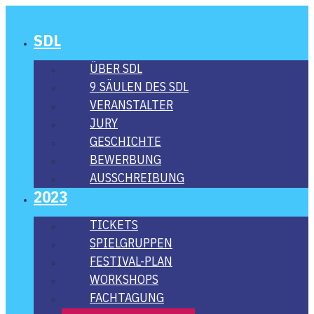
SDL
ÜBER SDL
9 SÄU­LEN DES SDL
VER­AN­STAL­TER
JURY
GESCHICH­TE
BEWER­BUNG
AUS­SCHREI­BUNG
2023
TICKETS
SPIEL­GRUP­PEN
FES­­TI­­VAL-PLAN
WORK­SHOPS
FACH­TA­GUNG