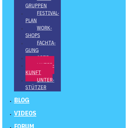
GRUP­PEN
FES­­TI­­VAL-
PLAN
WORK­
SHOPS
FACH­TA­
GUNG
ORTE
UNTER­
KUNFT
UNTER­
STÜT­ZER
BLOG
VIDE­OS
FORUM