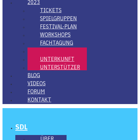
2023
TICKETS
SPIEL­GRUP­PEN
FES­­TI­­VAL-PLAN
WORK­SHOPS
FACH­TA­GUNG
ORTE
UNTER­KUNFT
UNTER­STÜT­ZER
BLOG
VIDE­OS
FORUM
KON­TAKT
SDL
ÜBER