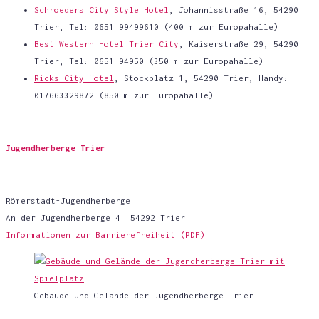
Schroe­ders City Style Hotel
, Johan­nis­stra­ße 16, 54290
Trier, Tel: 0651 99499610 (400 m zur Europahalle)
Best Wes­tern Hotel Trier City
, Kai­ser­stra­ße 29, 54290
Trier, Tel: 0651 94950 (350 m zur Europahalle)
Ricks City Hotel
, Stock­platz 1, 54290 Trier, Han­dy:
017663329872 (850 m zur Europahalle)
Jugend­her­ber­ge Trier
Römer­stadt-Jugend­her­ber­ge
An der Jugend­her­ber­ge 4. 54292 Trier
Infor­ma­tio­nen zur Bar­rie­re­frei­heit (PDF)
Gebäu­de und Gelän­de der Jugend­her­ber­ge Trier