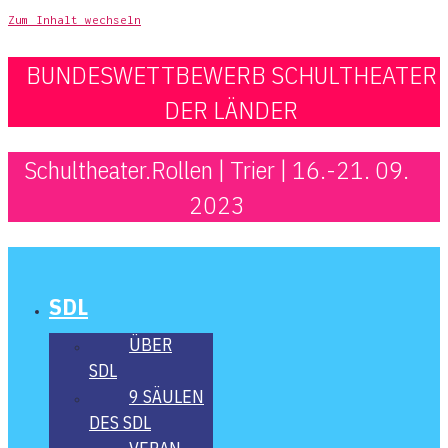
Zum Inhalt wechseln
BUNDESWETTBEWERB SCHULTHEATER
DER LÄNDER
Schultheater.Rollen | Trier | 16.-21. 09.
2023
SDL
ÜBER
SDL
9 SÄU­LEN
DES SDL