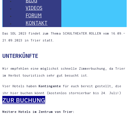
BLOG
VIDE­OS
FORUM
KON­TAKT
Das SDL 2023 fin­det zum The­ma SCHULTHEATER.ROLLEN vom 16.09.–
21.09.2023 in Trier statt.
UNTER­KÜNF­TE
Wir emp­feh­len eine mög­lichst schnel­le Zim­mer­bu­chung, da Trier
im Herbst tou­ris­tisch sehr gut besucht ist.
Vier Hotels haben
Kon­tin­gen­te
für euch bereit gestellt, die
ihr hier buchen könnt (kos­ten­los stor­nier­bar bis 24. Juli!)
ZUR BUCHUNG
Wei­te­re Hotels im Zen­trum von Trier: