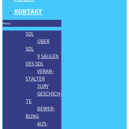
KON­TAKT
Menü
SDL
ÜBER
SDL
9 SÄU­LEN
DES SDL
VER­AN­
STAL­TER
JURY
GESCHICH­
TE
BEWER­
BUNG
AUS­