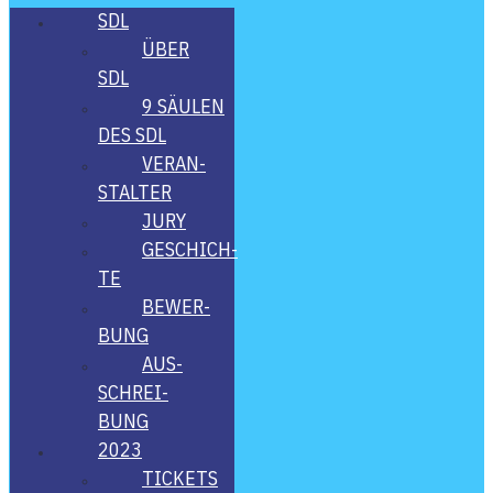
SDL
ÜBER
SDL
9 SÄU­LEN
DES SDL
VER­AN­
STAL­TER
JURY
GESCHICH­
TE
BEWER­
BUNG
AUS­
SCHREI­
BUNG
2023
TICKETS