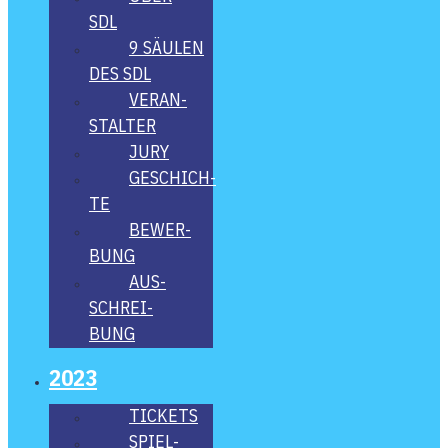
SDL
9 SÄU­LEN
DES SDL
VER­AN­
STAL­TER
JURY
GESCHICH­
TE
BEWER­
BUNG
AUS­
SCHREI­
BUNG
2023
TICKETS
SPIEL­