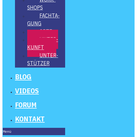
SHOPS
FACH­TA­
GUNG
ORTE
UNTER­
KUNFT
UNTER­
STÜT­ZER
BLOG
VIDE­OS
FORUM
KON­TAKT
Menü