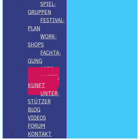
SPIEL­
GRUP­PEN
FES­­TI­­VAL-
PLAN
WORK­
SHOPS
FACH­TA­
GUNG
ORTE
UNTER­
KUNFT
UNTER­
STÜT­ZER
BLOG
VIDE­OS
FORUM
KON­TAKT