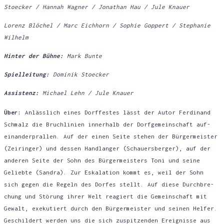
Stoe­cker / Han­nah Wag­ner / Jona­than Hau / Jule Knauer
Lorenz Blö­chel / Marc Eich­horn / Sophie Gop­pert / Ste­pha­nie
Wilhelm
Hin­ter der Büh­ne:
Mark Bun­te
Spiel­lei­tung:
Domi­nik Stoecker
Assis­tenz:
Micha­el Lehn / Jule Knauer
Über:
Anläss­lich eines Dorf­fes­tes lässt der Autor Fer­di­nand
Schmalz die Bruch­li­ni­en inner­halb der Dorf­ge­mein­schaft auf­
ein­an­der­pral­len. Auf der einen Sei­te ste­hen der Bür­ger­meis­ter
(Zei­rin­ger) und des­sen Hand­lan­ger (Schau­ers­ber­ger), auf der
ande­ren Sei­te der Sohn des Bür­ger­meis­ters Toni und sei­ne
Gelieb­te (San­dra). Zur Eska­la­ti­on kommt es, weil der Sohn
sich gegen die Regeln des Dor­fes stellt. Auf die­se Durch­bre­
chung und Stö­rung ihrer Welt reagiert die Gemein­schaft mit
Gewalt, exe­ku­tiert durch den Bür­ger­meis­ter und sei­nen Hel­fer.
Geschil­dert wer­den uns die sich zuspit­zen­den Ereig­nis­se aus