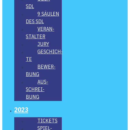
SDL
9 SÄU­LEN
DES SDL
VER­AN­
STAL­TER
JURY
GESCHICH­
TE
BEWER­
BUNG
AUS­
SCHREI­
BUNG
2023
TICKETS
SPIEL­