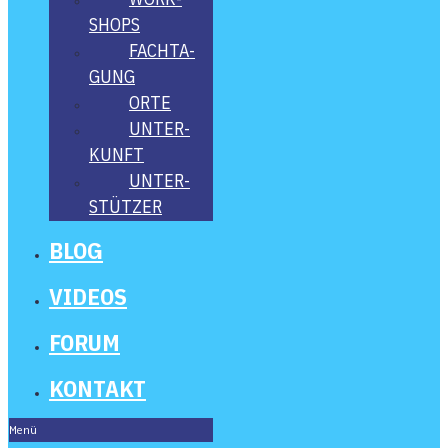
SHOPS
FACH­TA­
GUNG
ORTE
UNTER­
KUNFT
UNTER­
STÜT­ZER
BLOG
VIDE­OS
FORUM
KON­TAKT
Menü