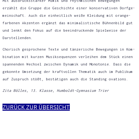
Mit aus­drucks­star­ker Mimik und rhyth­mi­schen Bewe­gun­gen
erzählt die Grup­pe die Geschich­te einer kon­ser­va­ti­ven Dorf­ge­
mein­schaft. Auch die ein­heit­lich wei­ße Klei­dung mit oran­ge­
far­be­nen Akzen­ten ergänzt das mini­ma­lis­ti­sche Büh­nen­bild gut
und lenkt den Fokus auf die beein­dru­cken­de Spiel­wei­se der
Darstellenden.
Cho­risch gespro­che­ne Tex­te und tän­ze­ri­sche Bewe­gun­gen in Kom­
bi­na­ti­on mit kur­zen Musik­se­quen­zen ver­lei­hen dem Stück einen
span­nen­den Wech­sel zwi­schen Dyna­mik und Mono­to­nie. Dass die
gekonn­te Umset­zung der kraft­vol­len The­ma­tik auch im Publi­kum
auf Zuspruch stößt, bestä­ti­gen auch die Stan­ding ovations.
Zita Böl­les, 13. Klas­se, Hum­boldt-Gym­na­si­um Trier
ZURÜCK ZUR ÜBERSICHT