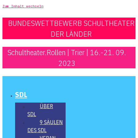
Zum Inhalt wechseln
BUNDESWETTBEWERB SCHULTHEATER
DER LÄNDER
Schultheater.Rollen | Trier | 16.-21. 09.
2023
SDL
ÜBER
SDL
9 SÄU­LEN
DES SDL