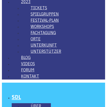
2023
TICKETS
SPIEL­GRUP­PEN
FES­­TI­­VAL-PLAN
WORK­SHOPS
FACH­TA­GUNG
ORTE
UNTER­KUNFT
UNTER­STÜT­ZER
BLOG
VIDE­OS
FORUM
KON­TAKT
SDL
ÜBER