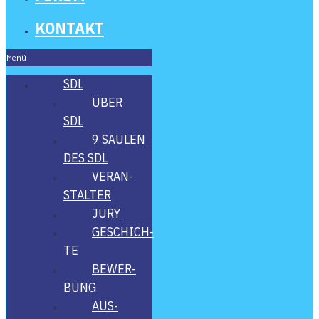
KON­TAKT
Menü
SDL
ÜBER
SDL
9 SÄU­LEN
DES SDL
VER­AN­
STAL­TER
JURY
GESCHICH­
TE
BEWER­
BUNG
AUS­