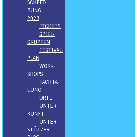
SCHREI­
BUNG
2023
TICKETS
SPIEL­
GRUP­PEN
FES­­TI­­VAL-
PLAN
WORK­
SHOPS
FACH­TA­
GUNG
ORTE
UNTER­
KUNFT
UNTER­
STÜT­ZER