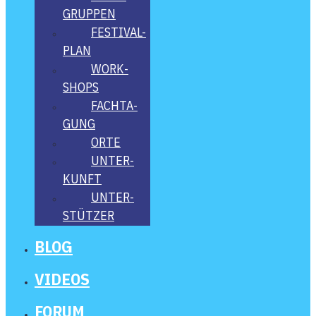
GRUP­PEN
FES­­TI­­VAL-
PLAN
WORK­
SHOPS
FACH­TA­
GUNG
ORTE
UNTER­
KUNFT
UNTER­
STÜT­ZER
BLOG
VIDE­OS
FORUM