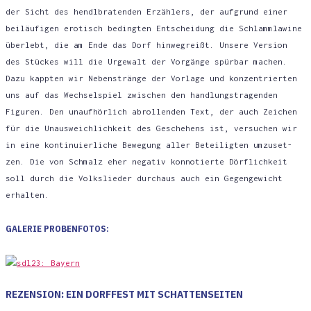
der Sicht des hendl­bra­ten­den Erzäh­lers, der auf­grund einer
bei­läu­fi­gen ero­tisch beding­ten Ent­schei­dung die Schlamm­la­wi­ne
über­lebt, die am Ende das Dorf hin­weg­reißt. Unse­re Ver­si­on
des Stü­ckes will die Urge­walt der Vor­gän­ge spür­bar machen.
Dazu kapp­ten wir Neben­strän­ge der Vor­la­ge und kon­zen­trier­ten
uns auf das Wech­sel­spiel zwi­schen den hand­lungs­tra­gen­den
Figu­ren. Den unauf­hör­lich abrol­len­den Text, der auch Zei­chen
für die Unaus­weich­lich­keit des Gesche­hens ist, ver­su­chen wir
in eine kon­ti­nu­ier­li­che Bewe­gung aller Betei­lig­ten umzu­set­
zen. Die von Schmalz eher nega­tiv kon­no­tier­te Dörf­lich­keit
soll durch die Volks­lie­der durch­aus auch ein Gegen­ge­wicht
erhalten.
GALE­RIE PROBENFOTOS:
REZEN­SI­ON: EIN DORF­FEST MIT SCHATTENSEITEN