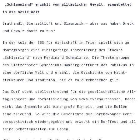
„Schlamm­land“ erzählt von all­täg­li­cher Gewalt, ein­ge­bet­tet
in die hei­le Welt
Brat­hendl, Bier­zelt­luft und Blas­mu­sik — aber was haben Dreck
und Gewalt damit zu tun?
In der Aula der BBS für Wirt­schaft in Trier spielt sich am
Mon­tag­mor­gen eine ein­zig­ar­ti­ge Insze­nie­rung des Stü­ckes
„Schlamm­land“ nach Fer­di­nand Schmalz ab. Die Thea­ter­grup­pe
des Siet­zen­ho­fer-Gym­na­si­ums Bam­berg ent­führt das Publi­kum in
eine dörf­li­che Welt und erzählt die Geschich­te von Macht­
struk­tu­ren und Tra­di­ti­on, die es zu durch­bre­chen gilt.
Das Dorf steht stell­ver­tre­tend für die gesell­schaft­li­che All­
täg­lich­keit und Nor­ma­li­sie­rung von Gewalt­ver­hält­nis­sen. Dabei
wirkt das Ensem­ble als eine gro­ße Ein­heit, und die Rol­len
sind flie­ßend. So wird die Geschich­te der Dorf­be­woh­ner mehr­
per­spek­ti­visch wie­der­ge­ge­ben und erweckt ein Dorf­fest und all
sei­ne Schat­ten­sei­ten zum Leben.