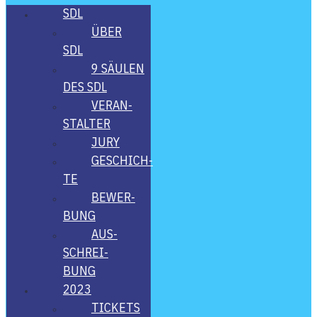
SDL
ÜBER
SDL
9 SÄU­LEN
DES SDL
VER­AN­
STAL­TER
JURY
GESCHICH­
TE
BEWER­
BUNG
AUS­
SCHREI­
BUNG
2023
TICKETS