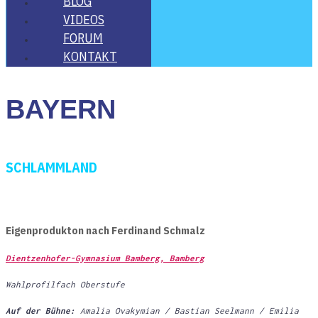
BLOG
VIDE­OS
FORUM
KON­TAKT
BAY­ERN
SCHLAMM­LAND
Eigen­pro­duk­ton nach Fer­di­nand Schmalz
Dient­zen­ho­fer-Gym­na­si­um Bam­berg,
Bam­berg
Wahl­pro­fil­fach Oberstufe
Auf der Büh­ne:
Ama­lia Ovaky­mi­an / Bas­ti­an Seel­mann / Emi­lia