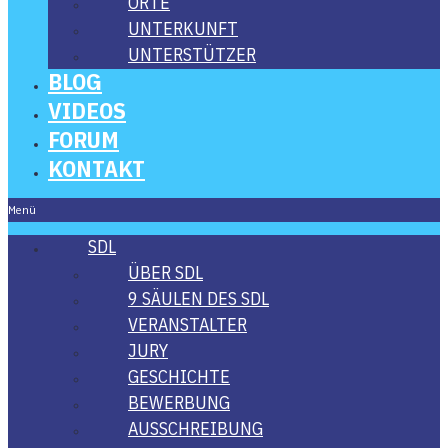
ORTE
UNTER­KUNFT
UNTER­STÜT­ZER
BLOG
VIDE­OS
FORUM
KON­TAKT
Menü
SDL
ÜBER SDL
9 SÄU­LEN DES SDL
VER­AN­STAL­TER
JURY
GESCHICH­TE
BEWER­BUNG
AUS­SCHREI­BUNG