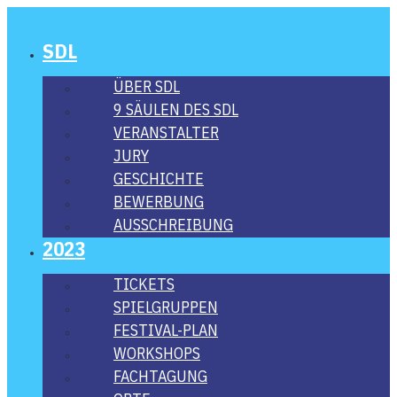
SDL
ÜBER SDL
9 SÄU­LEN DES SDL
VER­AN­STAL­TER
JURY
GESCHICH­TE
BEWER­BUNG
AUS­SCHREI­BUNG
2023
TICKETS
SPIEL­GRUP­PEN
FES­­TI­­VAL-PLAN
WORK­SHOPS
FACH­TA­GUNG