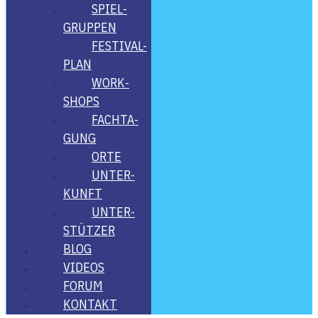
SPIEL­
GRUP­PEN
FES­­TI­­VAL-
PLAN
WORK­
SHOPS
FACH­TA­
GUNG
ORTE
UNTER­
KUNFT
UNTER­
STÜT­ZER
BLOG
VIDE­OS
FORUM
KON­TAKT