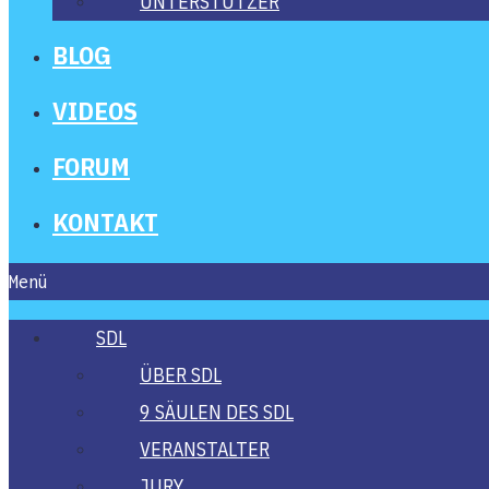
UNTER­STÜT­ZER
BLOG
VIDE­OS
FORUM
KON­TAKT
Menü
SDL
ÜBER SDL
9 SÄU­LEN DES SDL
VER­AN­STAL­TER
JURY