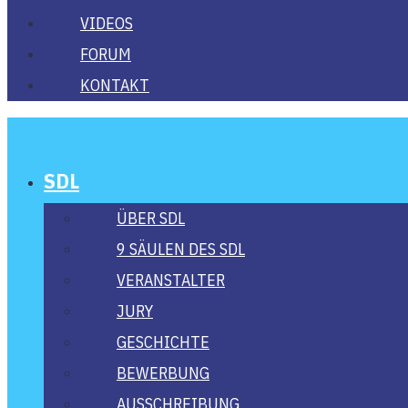
VIDE­OS
FORUM
KON­TAKT
SDL
ÜBER SDL
9 SÄU­LEN DES SDL
VER­AN­STAL­TER
JURY
GESCHICH­TE
BEWER­BUNG
AUS­SCHREI­BUNG