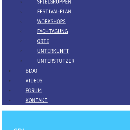
SPIEL­GRUP­PEN
FES­­TI­­VAL-PLAN
WORK­SHOPS
FACH­TA­GUNG
ORTE
UNTER­KUNFT
UNTER­STÜT­ZER
BLOG
VIDE­OS
FORUM
KON­TAKT