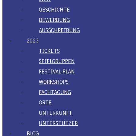
GESCHICH­TE
BEWER­BUNG
AUS­SCHREI­BUNG
2023
TICKETS
SPIEL­GRUP­PEN
FES­­TI­­VAL-PLAN
WORK­SHOPS
FACH­TA­GUNG
ORTE
UNTER­KUNFT
UNTER­STÜT­ZER
BLOG