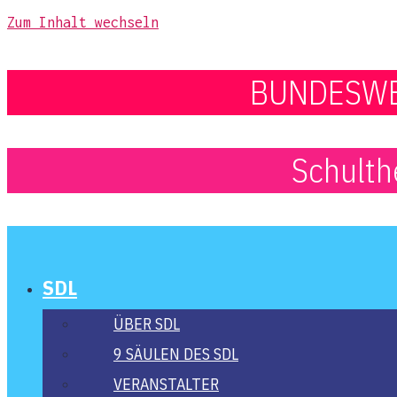
Zum Inhalt wechseln
BUNDESWE
Schulthe
SDL
ÜBER SDL
9 SÄU­LEN DES SDL
VER­AN­STAL­TER