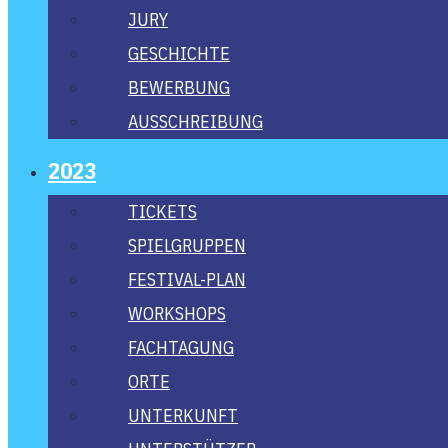
JURY
GESCHICH­TE
BEWER­BUNG
AUS­SCHREI­BUNG
2023
TICKETS
SPIEL­GRUP­PEN
FES­­TI­­VAL-PLAN
WORK­SHOPS
FACH­TA­GUNG
ORTE
UNTER­KUNFT