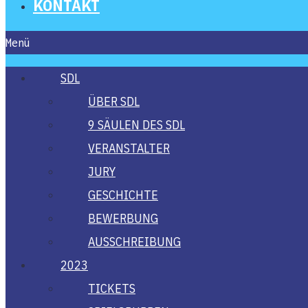
KON­TAKT
Menü
SDL
ÜBER SDL
9 SÄU­LEN DES SDL
VER­AN­STAL­TER
JURY
GESCHICH­TE
BEWER­BUNG
AUS­SCHREI­BUNG
2023
TICKETS