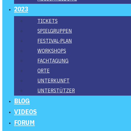
2023
TICKETS
SPIEL­GRUP­PEN
FES­­TI­­VAL-PLAN
WORK­SHOPS
FACH­TA­GUNG
ORTE
UNTER­KUNFT
UNTER­STÜT­ZER
BLOG
VIDE­OS
FORUM